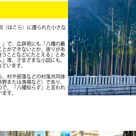
祠（ほこら）に護られた小さな
）」で、広辞苑にも「八幡の藪
ことができないとか、祟りがあ
迷うことなどにたとえる」とあ
人」等、さまざまな小説にも、
れています。
ち、村や部落などの村落共同体
原野または漁場など）であり、
ので、「八幡知らず」と言われ
います。