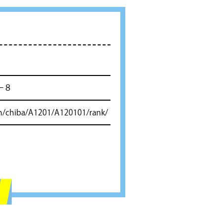
ー８
en/chiba/A1201/A120101/rank/