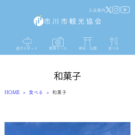
入会案内
遊びスポット
散策コース
神社・仏閣
食べる
和菓子
HOME
食べる
和菓子