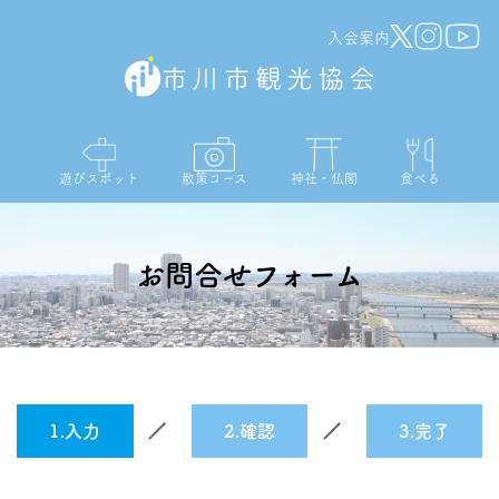
入会案内
遊びスポット
散策コース
神社・仏閣
食べる
お問合せフォーム
1.入力
2.確認
3.完了